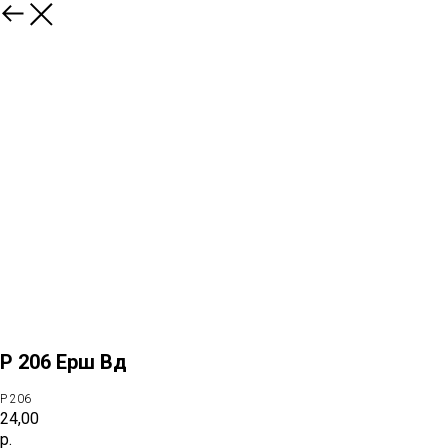
назад
Р 206 Ерш Вд
Р 206
24,00
р.