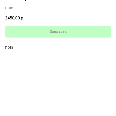
Г 018
2450,00
р.
Заказать
Г 018