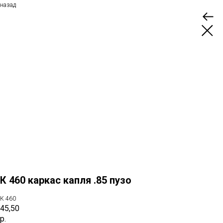
назад
К 460 каркас капля .85 пузо
К 460
45,50
р.